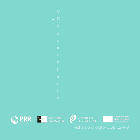
T
V
D
o
c
u
m
e
n
t
á
r
i
o
Ficha do projeto UDE 12449