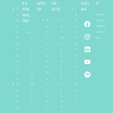
S E
NTEC
DE
SOCI
O
A
F
FOR
ER
ELITE
AIS
n
a
world
MAÇ
d
P
F
z
@and
ÕES
r
a
o
A
releon
é
P
l
r
c
ardo.c
L
a
e
m
o
om
e
l
s
a
n
o
e
t
ç
t
n
s
r
ã
e
a
t
a
o
c
r
r
s
F
e
d
a
M
a
r
o
s
o
l
(
D
M
t
a
b
o
o
i
r
e
c
t
v
e
s
u
i
a
m
t
m
v
c
P
-