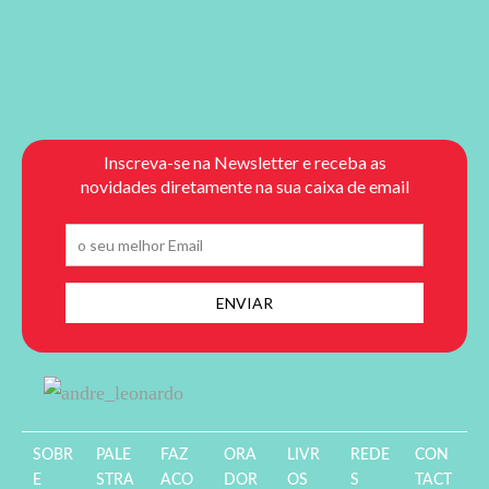
SOBR
PALE
FAZ
ORA
LIVR
REDE
CON
E
STRA
ACO
DOR
OS
S
TACT