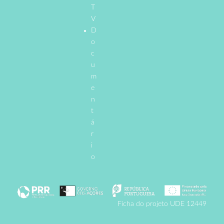
T
V
D
o
c
u
m
e
n
t
á
r
i
o
Ficha do projeto UDE 12449