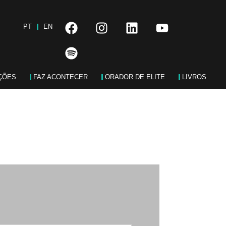
PT
EN
ÇÕES
FAZ ACONTECER
ORADOR DE ELITE
LIVROS