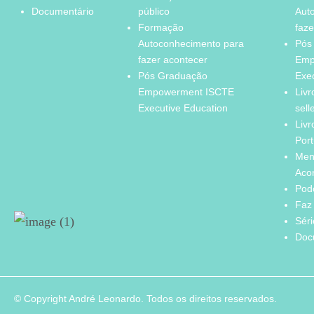
Documentário
público
Aut
Formação
faze
Autoconhecimento para
Pós
fazer acontecer
Emp
Pós Graduação
Exe
Empowerment ISCTE
Livr
Executive Education
sell
Livr
Port
Men
Aco
Pod
Faz 
Sér
Doc
© Copyright André Leonardo. Todos os direitos reservados.