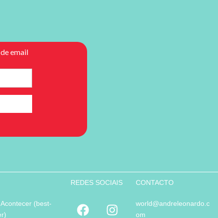
REDES SOCIAIS
CONTACTO
 Acontecer (best-
world@andreleonardo.c
er)
om