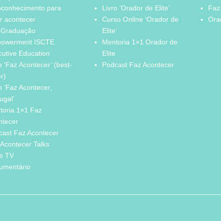
oconhecimento para
Livro ‘Orador de Elite’
Faz
r acontecer
Curso Online ‘Orador de
Orad
 Graduação
Elite’
owerment ISCTE
Mentoria 1×1 Orador de
cutive Education
Elite
o ‘Faz Acontecer’ (best-
Podcast Faz Acontecer
er)
o ‘Faz Acontecer,
ugal’
toria 1×1 Faz
ntecer
cast Faz Acontecer
Acontecer Talks
ie TV
umentário