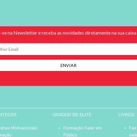
ONTECER
ORADOR DE ELITE
LIVROS
stras Motivacionais
Formação Falar em
Faz
mação
Público
sell