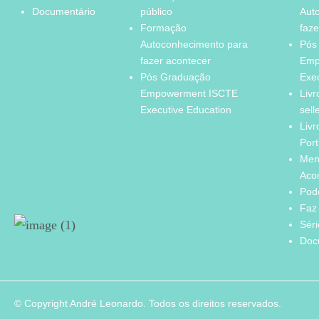
Documentário
público
Aut
Formação
faze
Autoconhecimento para
Pós
fazer acontecer
Emp
Pós Graduação
Exe
Empowerment ISCTE
Livr
Executive Education
sell
Livr
Port
Men
Aco
Pod
Faz 
Sér
Doc
© Copyright André Leonardo. Todos os direitos reservados.