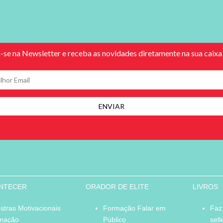
ONTECER
ORADOR DE ELITE
LIVROS
stras Motivacionais
Formação Falar em
Faz
mação
Público
sell