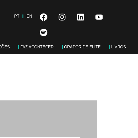
PT
EN
ÇÕES
FAZ ACONTECER
ORADOR DE ELITE
LIVROS