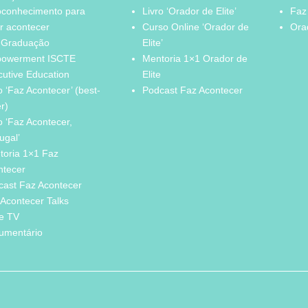
oconhecimento para
Livro ‘Orador de Elite’
Faz
r acontecer
Curso Online ‘Orador de
Orad
 Graduação
Elite’
owerment ISCTE
Mentoria 1×1 Orador de
cutive Education
Elite
o ‘Faz Acontecer’ (best-
Podcast Faz Acontecer
er)
o ‘Faz Acontecer,
ugal’
toria 1×1 Faz
ntecer
cast Faz Acontecer
Acontecer Talks
ie TV
umentário