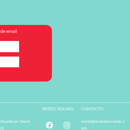
REDES SOCIAIS
CONTACTO
 Acontecer (best-
world@andreleonardo.c
er)
om