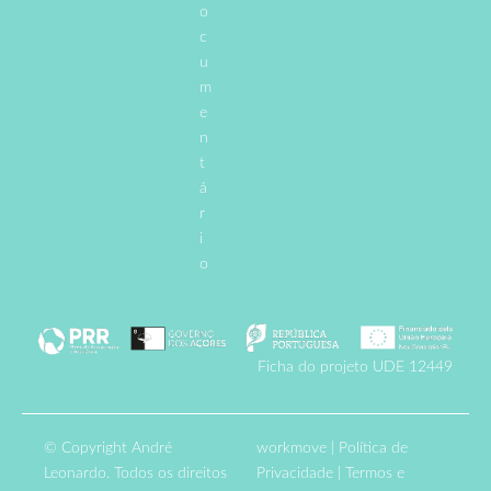
o
c
u
m
e
n
t
á
r
i
o
Ficha do projeto UDE 12449
© Copyright André
workmove
|
Política de
Leonardo. Todos os direitos
Privacidade
|
Termos e