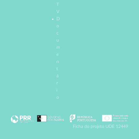
T
V
D
o
c
u
m
e
n
t
á
r
i
o
Ficha do projeto UDE 12449