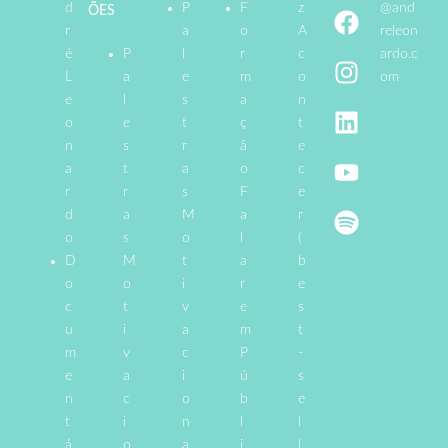
d
P
F
z
@and
ÕES
r
a
o
A
releon
é
P
l
r
c
ardo.c
L
a
e
m
o
om
e
l
s
a
n
o
e
t
ç
t
n
s
r
ã
e
a
t
a
o
c
r
r
s
F
e
d
a
M
a
r
o
s
o
l
(
D
M
t
a
b
o
o
i
r
e
c
t
v
e
s
u
i
a
m
t
m
v
c
P
-
e
a
i
ú
s
n
c
o
b
e
t
i
n
l
l
á
o
a
i
l