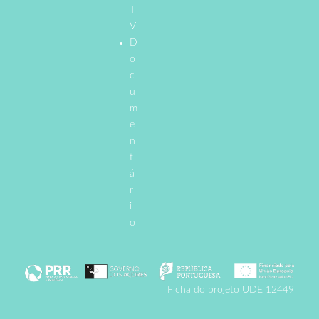
T
V
D
o
c
u
m
e
n
t
á
r
i
o
Ficha do projeto UDE 12449