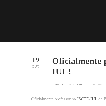
Oficialmente 
19
OUT
IUL!
ANDRÉ LEONARDO
TODAS
Oficialmente professor no
ISCTE-IUL
de E