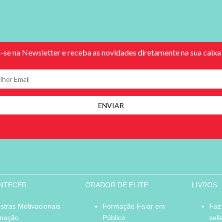
ONTECER
ORADOR DE ELITE
LIVROS
stras Motivacionais
Formação Falar em
Faz
mação
Público
sell