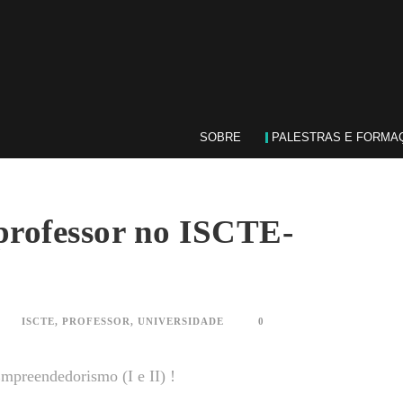
SOBRE
PALESTRAS E FORMA
professor no ISCTE-
ISCTE
,
PROFESSOR
,
UNIVERSIDADE
0
mpreendedorismo (I e II)
!