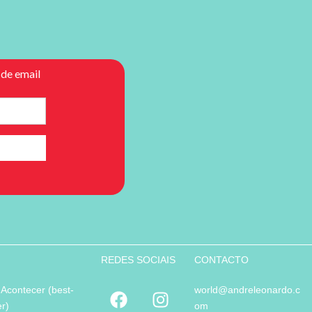
REDES SOCIAIS
CONTACTO
 Acontecer (best-
world@andreleonardo.c
er)
om