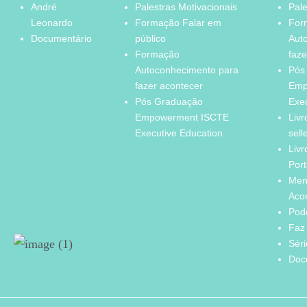
André
Palestras Motivacionais
Pale
Leonardo
Formação Falar em
For
Documentário
público
Aut
Formação
faze
Autoconhecimento para
Pós
fazer acontecer
Emp
Pós Graduação
Exe
Empowerment ISCTE
Livr
Executive Education
sell
Livr
Port
Men
Aco
Pod
Faz 
Sér
Doc