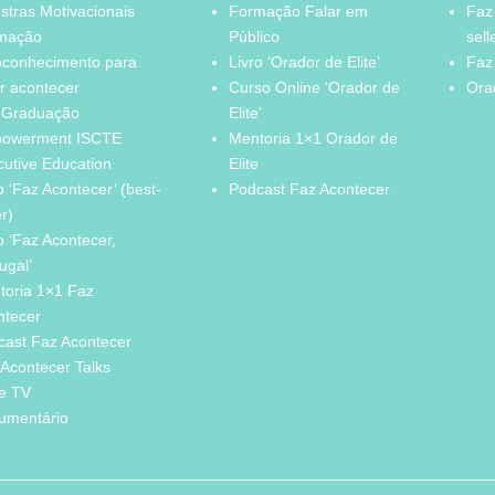
stras Motivacionais
Formação Falar em
Faz
mação
Público
sell
oconhecimento para
Livro ‘Orador de Elite’
Faz
r acontecer
Curso Online ‘Orador de
Orad
 Graduação
Elite’
owerment ISCTE
Mentoria 1×1 Orador de
cutive Education
Elite
o ‘Faz Acontecer’ (best-
Podcast Faz Acontecer
er)
o ‘Faz Acontecer,
ugal’
toria 1×1 Faz
ntecer
cast Faz Acontecer
Acontecer Talks
ie TV
umentário