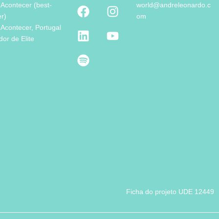
 Acontecer (best-
world@andreleonardo.c
er)
om
 Acontecer, Portugal
or de Elite
Ficha do projeto UDE 12449