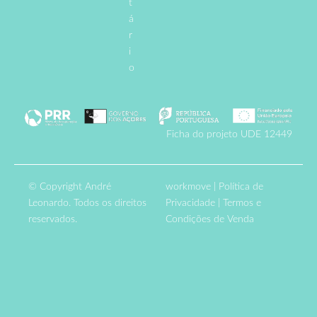
t
á
r
i
o
Ficha do projeto UDE 12449
© Copyright André
workmove
|
Política de
Leonardo. Todos os direitos
Privacidade
|
Termos e
reservados.
Condições de Venda