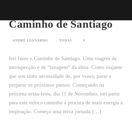
Caminho de Santiago
ANDRÉ LEONARDO
TODAS
0
Irei fazer o Caminho de Santiago. Uma viagem de
introspecção e de “lavagem” da alma. Como viajante
que sou sinto necessidade de, por vezes, parar e
preparar os próximos passos. Começando na
próxima sexta-feira, dia 11 de Novembro, irei partir
para este mítico caminho à procura de mais energia e
inspiração. Começa uma nova jornada […]