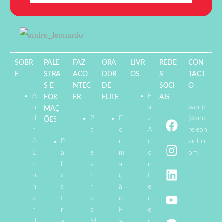
SOBR
PALE
FAZ
ORA
LIVR
REDE
CON
E
STRA
ACO
DOR
OS
S
TACT
S E
NTEC
DE
SOCI
O
A
F
FOR
ER
ELITE
AIS
n
a
world
MAÇ
d
P
F
z
@and
ÕES
r
a
o
A
releon
é
P
l
r
c
ardo.c
L
a
e
m
o
om
e
l
s
a
n
o
e
t
ç
t
n
s
r
ã
e
a
t
a
o
c
r
r
s
F
e
d
a
M
a
r