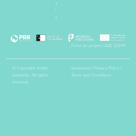
a
r
y
Ficha do projeto UDE 12449
© Copyright André
workmove
|
Privacy Policy
|
Leonardo. All rights
Terms and Conditions
reserved.