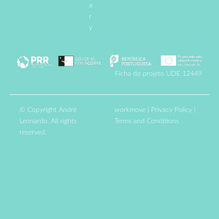
a
r
y
Ficha do projeto UDE 12449
© Copyright André
workmove
|
Privacy Policy
|
Leonardo. All rights
Terms and Conditions
reserved.