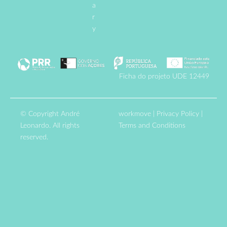
a
r
y
Ficha do projeto UDE 12449
© Copyright André
workmove
|
Privacy Policy
|
Leonardo. All rights
Terms and Conditions
reserved.