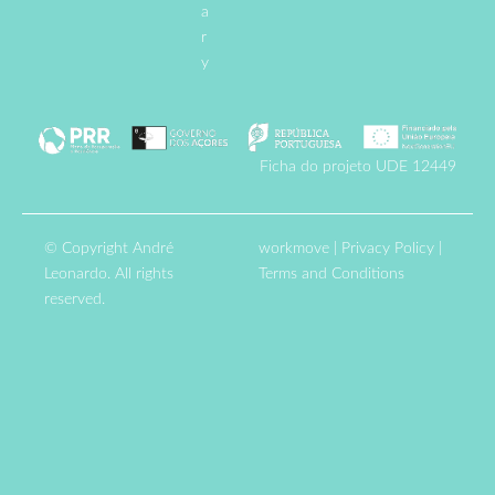
a
r
y
Ficha do projeto UDE 12449
© Copyright André
workmove
|
Privacy Policy
|
Leonardo. All rights
Terms and Conditions
reserved.