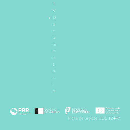
T
V
D
o
c
u
m
e
n
t
á
r
i
o
Ficha do projeto UDE 12449